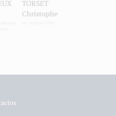
EUX
TORSET
Christophe
 National
IAE Gustave Eiffel
étiers
actos