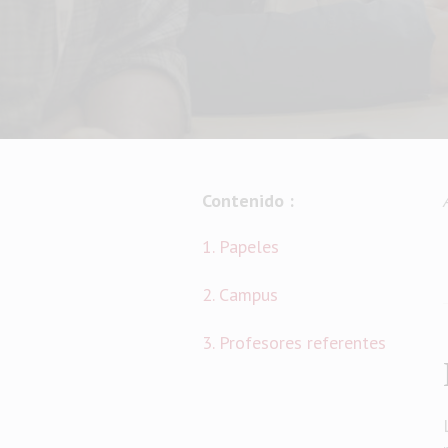
Contenido :
1. Papeles
2. Campus
3. Profesores referentes