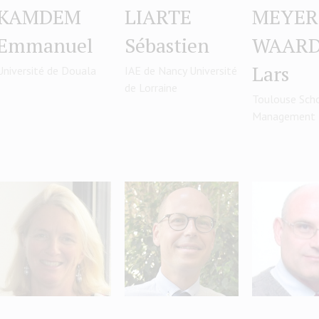
KAMDEM
LIARTE
MEYER
Emmanuel
Sébastien
WAAR
Lars
Université de Douala
IAE de Nancy Université
de Lorraine
Toulouse Sch
Management