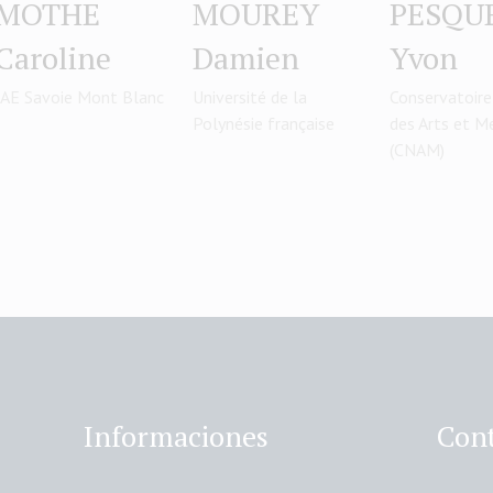
MOTHE
MOUREY
PESQU
Caroline
Damien
Yvon
IAE Savoie Mont Blanc
Université de la
Conservatoire
Polynésie française
des Arts et M
(CNAM)
Informaciones
Cont